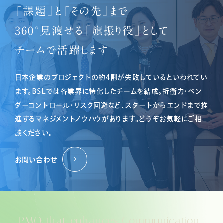
「課題」と「その先」まで
360°見渡せる
「旗振り役」として
チームで活躍します
日本企業のプロジェクトの約4割が失敗しているといわれてい
ます。
BSLでは各業界に特化したチームを結成。折衝力・ベン
ダーコントロール・リスク回避など、スタートからエンドまで推
進するマネジメントノウハウがあります。
どうぞお気軽にご相
談ください。
お問い合わせ
PMO that enhances Communication.